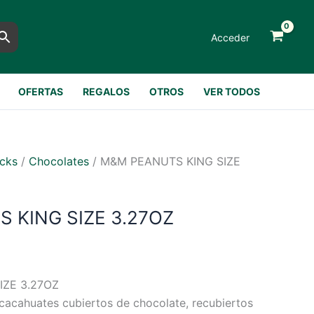
Acceder
OFERTAS
REGALOS
OTROS
VER TODOS
cks
/
Chocolates
/ M&M PEANUTS KING SIZE
 KING SIZE 3.27OZ
IZE 3.27OZ
s cacahuates cubiertos de chocolate, recubiertos