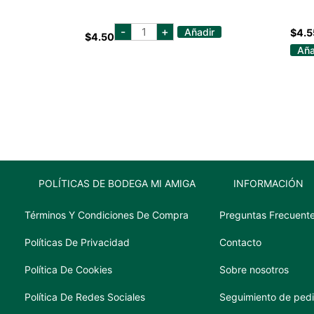
FRITO
-
+
Añadir
$
4.5
$
4.50
LAY
MILD
Aña
CHEDDAR
DIP
9
OZ
cantidad
POLÍTICAS DE BODEGA MI AMIGA
INFORMACIÓN
Términos Y Condiciones De Compra
Preguntas Frecuent
Políticas De Privacidad
Contacto
Política De Cookies
Sobre nosotros
Política De Redes Sociales
Seguimiento de ped