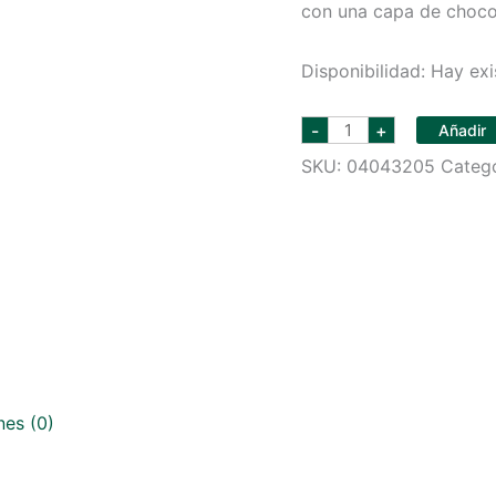
con una capa de chocol
Disponibilidad:
Hay exi
M&M
-
+
Añadir
PEANUTS
KING
SKU:
04043205
Categ
SIZE
3.27OZ
cantidad
nes (0)