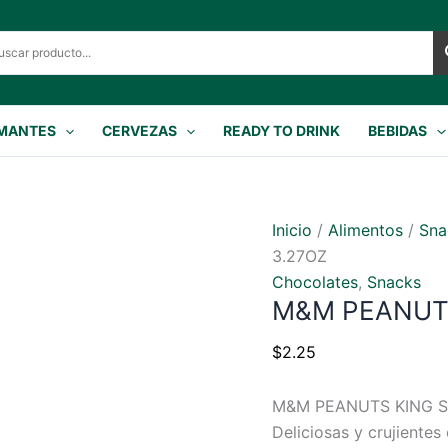
MANTES
CERVEZAS
READY TO DRINK
BEBIDAS
Inicio
/
Alimentos
/
Sna
3.27OZ
Chocolates
,
Snacks
M&M PEANUTS
$
2.25
M&M PEANUTS KING S
Deliciosas y crujiente