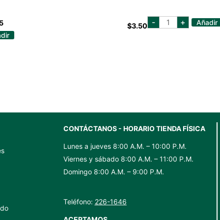
CANASTITAS
-
+
Añadir
5
$
3.50
PARA
CEVICHE
dir
25
UNIDADES
cantidad
CONTÁCTANOS - HORARIO TIENDA FÍSICA
Lunes a jueves 8:00 A.M. – 10:00 P.M.
es
Viernes y sábado 8:00 A.M. – 11:00 P.M.
Domingo 8:00 A.M. – 9:00 P.M.
Teléfono:
226-1646
ido
ACEPTAMOS