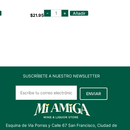
FERRERO
-
+
Añadir
$
21.95
ROCHER
T-
24
300
GR
cantidad
SUSCRÍBETE A NUESTRO NEWSLETTER
ENVIAR
Esquina de Via Porras y Calle 67 San Francisco, Ciudad de