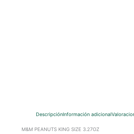
Descripción
Información adicional
Valoracio
M&M PEANUTS KING SIZE 3.27OZ