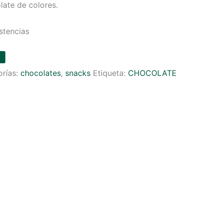
ate de colores.
stencias
orías:
chocolates
,
snacks
Etiqueta:
CHOCOLATE