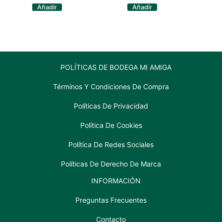
fula
355ml
Añadir
Añadir
blonde
cantidad
botella
355
ml
cantidad
POLÍTICAS DE BODEGA MI AMIGA
Términos Y Condiciones De Compra
Políticas De Privacidad
Política De Cookies
Política De Redes Sociales
Políticas De Derecho De Marca
INFORMACIÓN
Preguntas Frecuentes
Contacto