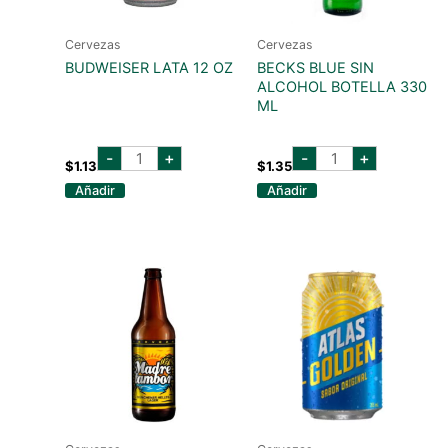
Cervezas
Cervezas
BUDWEISER LATA 12 OZ
BECKS BLUE SIN
ALCOHOL BOTELLA 330
ML
budweiser
becks
-
+
-
+
lata
blue
$
1.13
$
1.35
12
sin
Añadir
Añadir
oz
alcohol
cantidad
botella
330
ml
cantidad