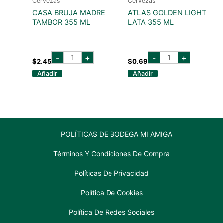
Cervezas
Cervezas
CASA BRUJA MADRE
ATLAS GOLDEN LIGHT
TAMBOR 355 ML
LATA 355 ML
casa
atlas
-
+
-
+
bruja
golden
$
2.45
$
0.69
madre
light
Añadir
Añadir
tambor
lata
355
355
ml
ml
cantidad
cantidad
POLÍTICAS DE BODEGA MI AMIGA
Términos Y Condiciones De Compra
Políticas De Privacidad
Política De Cookies
Política De Redes Sociales