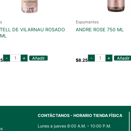
s
Espumantes
TELL DE VILARNAU ROSADO
ANDRE ROSE 750 ML
 ML
castell
andre
-
+
-
+
Añadir
Añadir
25
$
8.25
de
rose
vilarnau
750
rosado
ml
750
cantidad
ml
cantidad
CONTÁCTANOS - HORARIO TIENDA FÍSICA
Lunes a jueves 8:00 A.M. – 10:00 P.M.
es