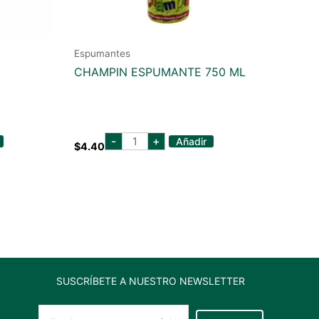
Espumantes
CHAMPIN ESPUMANTE 750 ML
CHAMPIN
-
+
Añadir
$
4.40
ESPUMANTE
750
ML
cantidad
SUSCRÍBETE A NUESTRO NEWSLETTER