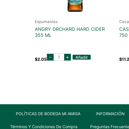
Espumantes
Cava
ANGRY ORCHARD HARD CIDER
CAS
355 ML
750
angry
-
+
Añadir
$
2.05
$
11.
orchard
hard
cider
355
ml
cantidad
POLÍTICAS DE BODEGA MI AMIGA
INFORMACIÓN
Términos Y Condiciones De Compra
Preguntas Frecuent