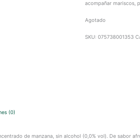
acompañar mariscos, p
Agotado
SKU:
075738001353
C
nes (0)
entrado de manzana, sin alcohol (0,0% vol). De sabor afru