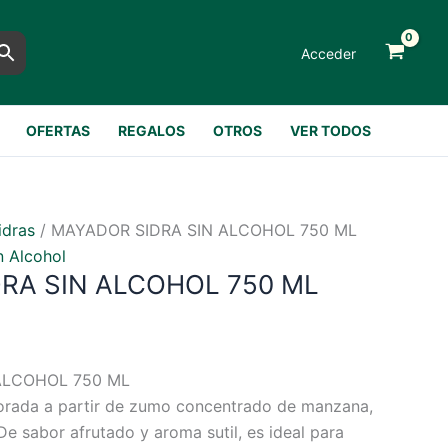
Acceder
OFERTAS
REGALOS
OTROS
VER TODOS
idras
/ MAYADOR SIDRA SIN ALCOHOL 750 ML
n Alcohol
RA SIN ALCOHOL 750 ML
ALCOHOL 750 ML
rada a partir de zumo concentrado de manzana,
 De sabor afrutado y aroma sutil, es ideal para