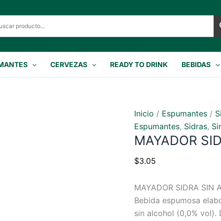
MANTES
CERVEZAS
READY TO DRINK
BEBIDAS
Inicio
/
Espumantes
/
S
Espumantes
,
Sidras
,
Si
MAYADOR SID
$
3.05
MAYADOR SIDRA SIN 
Bebida espumosa elabo
sin alcohol (0,0% vol).