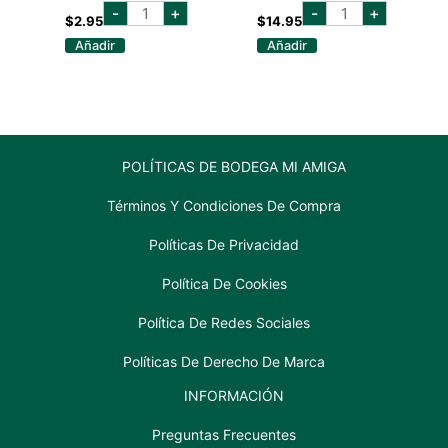
ROYAL
KIT
-
+
-
+
NORFOLK
UTENSILIOS
$
2.95
$
14.95
COLADOR
PARA
Añadir
Añadir
P/
BBQ
COCTELERIA
3PZAS
cantidad
34CM
cantidad
POLÍTICAS DE BODEGA MI AMIGA
Términos Y Condiciones De Compra
Políticas De Privacidad
Política De Cookies
Política De Redes Sociales
Políticas De Derecho De Marca
INFORMACIÓN
Preguntas Frecuentes