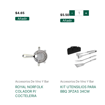
HIELERA
-
+
$
4.65
DE
$
5.50
ACRILICO
Añadir
Añadir
(5
LITROS)
cantidad
Accesorios De Vino Y Bar
Accesorios De Vino Y Bar
ROYAL NORFOLK
KIT UTENSILIOS PARA
COLADOR P/
BBQ 3PZAS 34CM
COCTELERIA