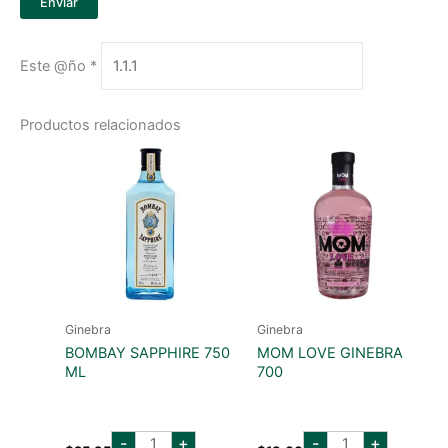
Este @ño
*
Productos relacionados
Ginebra
Ginebra
BOMBAY SAPPHIRE 750
MOM LOVE GINEBRA
ML
700
BOMBAY
MOM
-
+
-
+