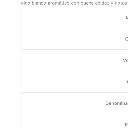
Vino blanco aromático con buena acidez y notas fl
O
V
Denominac
R