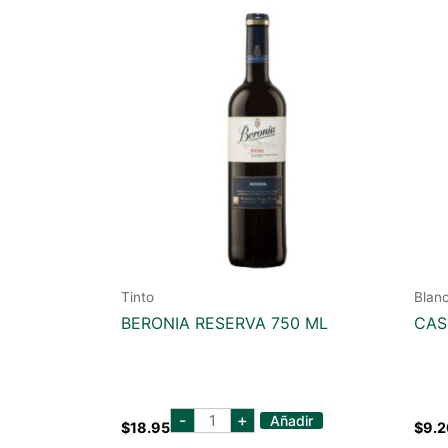
Tinto
Blan
BERONIA RESERVA 750 ML
CAS
beronia
-
+
Añadir
$
18.95
$
9.2
reserva
750