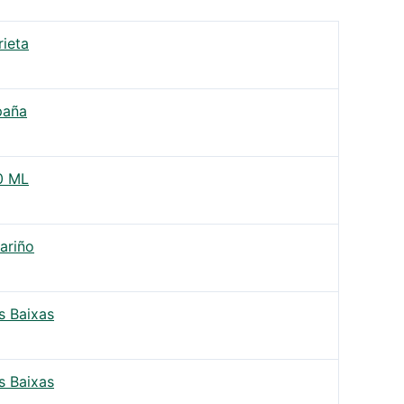
ieta
paña
0 ML
ariño
s Baixas
s Baixas