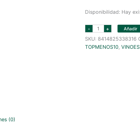
Disponibilidad:
Hay exi
marieta
-
+
Añadir
albariño
750
SKU:
8414825338316
ml
TOPMENOS10
cantidad
,
VINOE
nes (0)