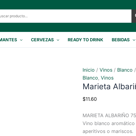
MANTES
CERVEZAS
READY TO DRINK
BEBIDAS
Inicio
/
Vinos
/
Blanco
/
Blanco
,
Vinos
Marieta Albar
$
11.60
MARIETA ALBARIÑO 7
Vino blanco aromático 
aperitivos o mariscos.