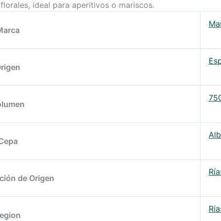
orales, ideal para aperitivos o mariscos.
Mar
Marca
Es
rigen
75
olumen
Alb
Cepa
Ría
ión de Origen
Ría
egion