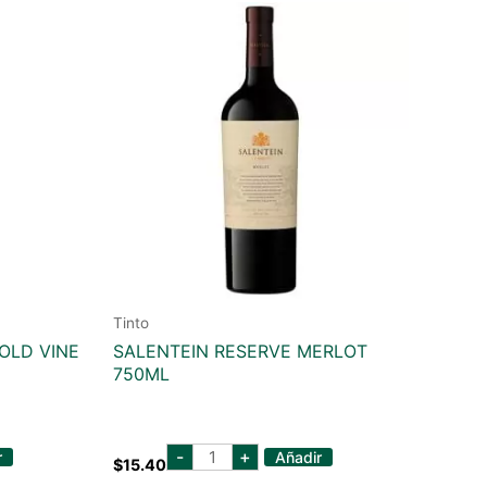
Tinto
 OLD VINE
SALENTEIN RESERVE MERLOT
750ML
salentein
-
+
r
Añadir
$
15.40
reserve
merlot