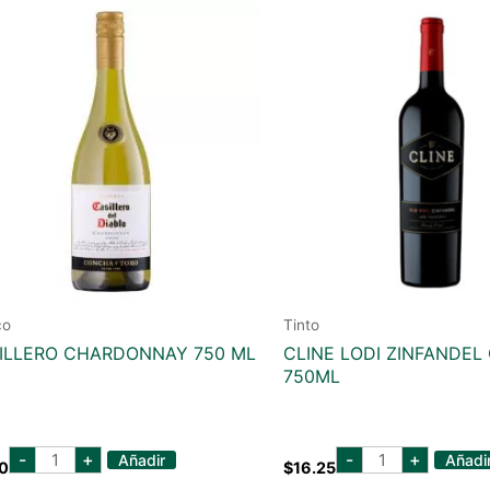
co
Tinto
ILLERO CHARDONNAY 750 ML
CLINE LODI ZINFANDEL
750ML
CASILLERO
cline
-
+
-
+
Añadir
Añadi
0
$
16.25
CHARDONNAY
lodi
750
zinfandel