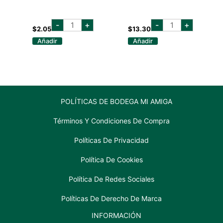
angry
codorniu
-
+
-
+
orchard
brut
$
2.05
$
13.30
hard
750
Añadir
Añadir
cider
ml
355
cantidad
ml
cantidad
POLÍTICAS DE BODEGA MI AMIGA
Términos Y Condiciones De Compra
Políticas De Privacidad
Política De Cookies
Política De Redes Sociales
Políticas De Derecho De Marca
INFORMACIÓN