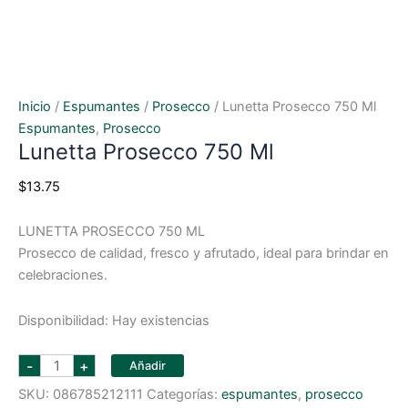
Inicio
/
Espumantes
/
Prosecco
/ Lunetta Prosecco 750 Ml
Espumantes
,
Prosecco
Lunetta Prosecco 750 Ml
$
13.75
LUNETTA PROSECCO 750 ML
Prosecco de calidad, fresco y afrutado, ideal para brindar en
celebraciones.
Disponibilidad:
Hay existencias
lunetta
-
+
Añadir
prosecco
750
SKU:
086785212111
Categorías:
espumantes
,
prosecco
ml