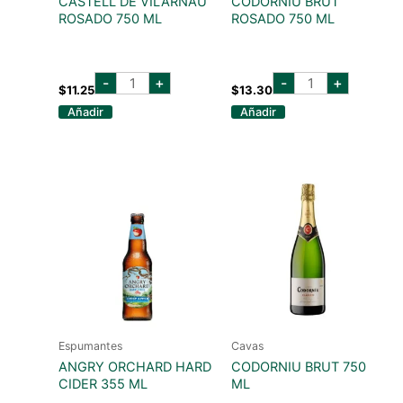
CASTELL DE VILARNAU
CODORNIU BRUT
ROSADO 750 ML
ROSADO 750 ML
castell
codorniu
-
+
-
+
de
brut
$
11.25
$
13.30
vilarnau
rosado
Añadir
Añadir
rosado
750
750
ml
ml
cantidad
cantidad
Espumantes
Cavas
ANGRY ORCHARD HARD
CODORNIU BRUT 750
CIDER 355 ML
ML