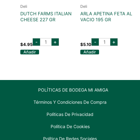
Deli
Deli
DUTCH FARMS ITALIAN
ARLA APETINA FETA AL
CHEESE 227 GR
VACIO 195 GR
DUTCH
ARLA
-
+
-
+
FARMS
APETINA
$
4.95
$
5.10
ITALIAN
FETA
Añadir
Añadir
CHEESE
AL
227
VACIO
GR
195
cantidad
GR
cantidad
POLÍTICAS DE BODEGA MI AMIGA
Términos Y Condiciones De Compra
Políticas De Privacidad
Política De Cookies
Política De Redes Sociales