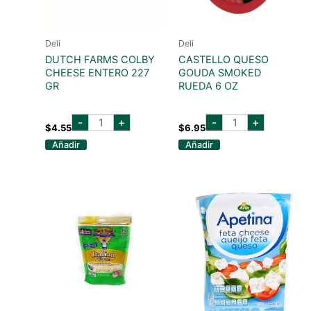
Deli
Deli
DUTCH FARMS COLBY
CASTELLO QUESO
CHEESE ENTERO 227
GOUDA SMOKED
GR
RUEDA 6 OZ
DUTCH
CASTELLO
-
+
-
+
FARMS
QUESO
$
4.55
$
6.95
COLBY
GOUDA
Añadir
Añadir
CHEESE
SMOKED
ENTERO
RUEDA
227
6
GR
OZ
cantidad
cantidad