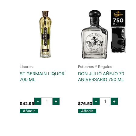
Licores
Estuches Y Regalos
ST GERMAIN LIQUOR
DON JULIO AÑEJO 70
700 ML
ANIVERSARIO 750 ML
st
don
-
+
-
+
germain
julio
$
42.95
$
76.50
liquor
añejo
Añadir
Añadir
700
70
ml
aniversario
cantidad
750
ml
cantidad