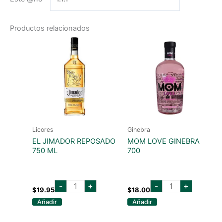
Productos relacionados
Licores
Ginebra
EL JIMADOR REPOSADO
MOM LOVE GINEBRA
750 ML
700
EL
MOM
-
+
-
+
JIMADOR
LOVE
$
19.95
$
18.00
REPOSADO
GINEBRA
Añadir
Añadir
750
700
ML
cantidad
cantidad