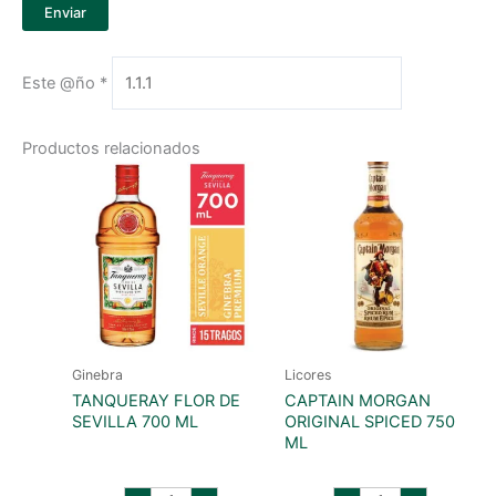
Este @ño
*
Productos relacionados
Ginebra
Licores
TANQUERAY FLOR DE
CAPTAIN MORGAN
SEVILLA 700 ML
ORIGINAL SPICED 750
ML
tanqueray
captain