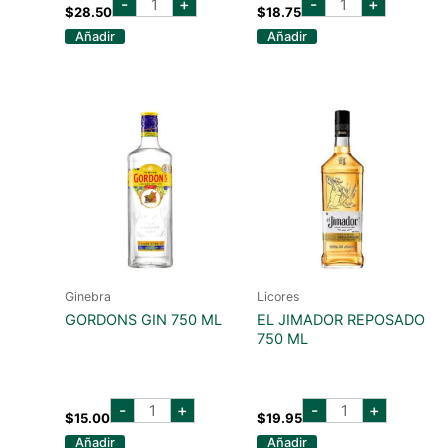
-
+
-
+
flor
morgan
$
28.50
$
18.75
de
original
Añadir
Añadir
sevilla
spiced
700
750
ml
ml
cantidad
cantidad
Ginebra
Licores
GORDONS GIN 750 ML
EL JIMADOR REPOSADO
750 ML
GORDONS
EL
-
+
-
+
GIN
JIMADOR
$
15.00
$
19.95
750
REPOSADO
Añadir
Añadir
ML
750