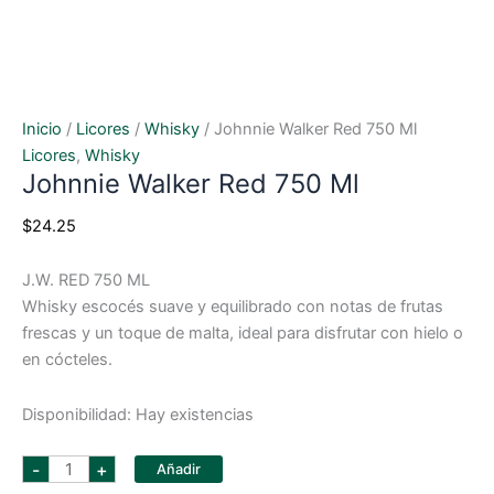
Inicio
/
Licores
/
Whisky
/ Johnnie Walker Red 750 Ml
Licores
,
Whisky
Johnnie Walker Red 750 Ml
$
24.25
J.W. RED 750 ML
Whisky escocés suave y equilibrado con notas de frutas
frescas y un toque de malta, ideal para disfrutar con hielo o
en cócteles.
Disponibilidad:
Hay existencias
johnnie
-
+
Añadir
walker
red