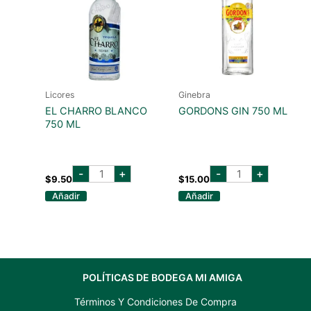
Licores
Ginebra
EL CHARRO BLANCO
GORDONS GIN 750 ML
750 ML
el
GORDONS
-
+
-
+
charro
GIN
$
9.50
$
15.00
blanco
750
Añadir
Añadir
750
ML
ml
cantidad
cantidad
POLÍTICAS DE BODEGA MI AMIGA
Términos Y Condiciones De Compra