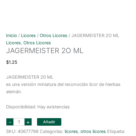
Inicio
/
Licores
/
Otros Licores
/ JAGERMEISTER 2O ML
Licores
,
Otros Licores
JAGERMEISTER 2O ML
$
1.25
JAGERMEISTER 20 ML
es una versión miniatura del reconocido licor de hierbas
alemán.
Disponibilidad:
Hay existencias
JAGERMEISTER
-
+
Añadir
2O
ML
SKU:
40677798
Categorías:
licores
,
otros licores
Etiqueta:
cantidad