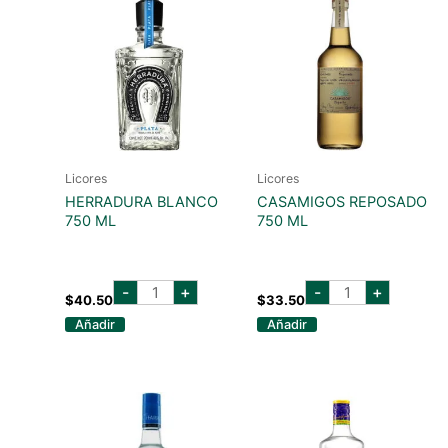
Licores
Licores
HERRADURA BLANCO
CASAMIGOS REPOSADO
750 ML
750 ML
herradura
casamigos
-
+
-
+
blanco
reposado
$
40.50
$
33.50
750
750
Añadir
Añadir
ml
ml
cantidad
cantidad