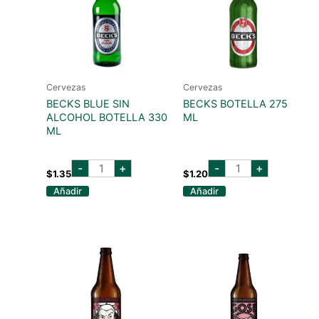
Cervezas
Cervezas
BECKS BLUE SIN
BECKS BOTELLA 275
ALCOHOL BOTELLA 330
ML
ML
becks
becks
-
+
-
+
blue
botella
$
1.35
$
1.20
sin
275
Añadir
Añadir
alcohol
ml
botella
cantidad
330
ml
cantidad