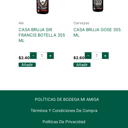
Ale
Cervezas
CASA BRUJA SIR
CASA BRUJA GOSE 355
FRANCIS BOTELLA 355
ML
ML
casa
casa
-
+
-
+
bruja
bruja
$
2.40
$
2.60
sir
gose
Añadir
Añadir
francis
355
botella
ml
355
cantidad
ml
cantidad
POLÍTICAS DE BODEGA MI AMIGA
Términos Y Condiciones De Compra
Políticas De Privacidad