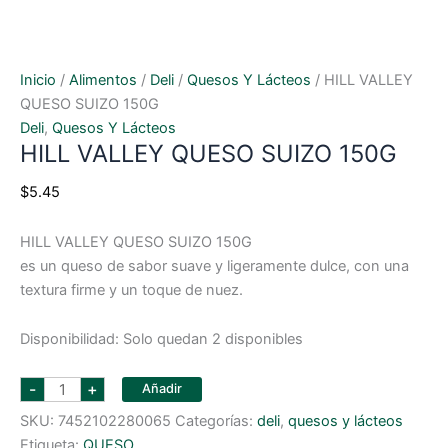
Inicio
/
Alimentos
/
Deli
/
Quesos Y Lácteos
/ HILL VALLEY
QUESO SUIZO 150G
Deli
,
Quesos Y Lácteos
HILL VALLEY QUESO SUIZO 150G
$
5.45
HILL VALLEY QUESO SUIZO 150G
es un queso de sabor suave y ligeramente dulce, con una
textura firme y un toque de nuez.
Disponibilidad:
Solo quedan 2 disponibles
HILL
-
+
Añadir
VALLEY
QUESO
SKU:
7452102280065
Categorías:
deli
,
quesos y lácteos
SUIZO
150G
Etiqueta:
QUESO