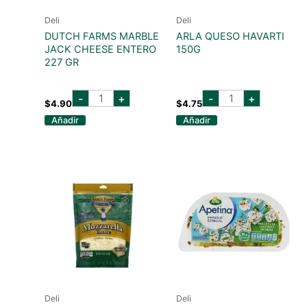
Deli
Deli
DUTCH FARMS MARBLE
ARLA QUESO HAVARTI
JACK CHEESE ENTERO
150G
227 GR
DUTCH
ARLA
-
+
-
+
FARMS
QUESO
$
4.90
$
4.75
MARBLE
HAVARTI
Añadir
Añadir
JACK
150G
CHEESE
cantidad
ENTERO
227
GR
cantidad
Deli
Deli