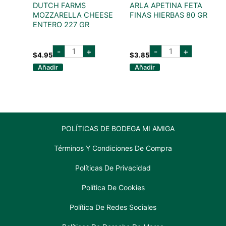
DUTCH FARMS
ARLA APETINA FETA
MOZZARELLA CHEESE
FINAS HIERBAS 80 GR
ENTERO 227 GR
DUTCH
ARLA
-
+
-
+
FARMS
APETINA
$
4.95
$
3.85
MOZZARELLA
FETA
Añadir
Añadir
CHEESE
FINAS
ENTERO
HIERBAS
227
80
GR
GR
cantidad
cantidad
POLÍTICAS DE BODEGA MI AMIGA
Términos Y Condiciones De Compra
Políticas De Privacidad
Política De Cookies
Política De Redes Sociales