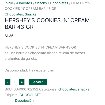
Inicio
/
Alimentos
/
Snacks
/
Chocolates
/ HERSHEY’S
COOKIES ‘N’ CREAM BAR 43 GR
Chocolates
,
Snacks
HERSHEY’S COOKIES ‘N’ CREAM
BAR 43 GR
$
1.35
HERSHEY’S COOKIES ‘N’ CREAM BAR 43 GR
es una barra de chocolate blanco rellena de trozos
crujientes de galleta.
Disponibilidad:
Hay existencias
HERSHEY'S
-
+
Añadir
COOKIES
'N'
SKU:
034000702152
Categorías:
chocolates
,
snacks
CREAM
BAR
Etiqueta:
CHOCOLATE
43
GR
Descripción
cantidad