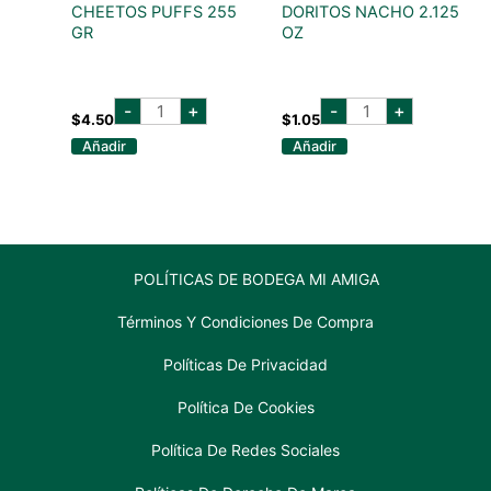
CHEETOS PUFFS 255
DORITOS NACHO 2.125
GR
OZ
CHEETOS
DORITOS
-
+
-
+
PUFFS
NACHO
$
4.50
$
1.05
255
2.125
Añadir
Añadir
GR
OZ
cantidad
cantidad
POLÍTICAS DE BODEGA MI AMIGA
Términos Y Condiciones De Compra
Políticas De Privacidad
Política De Cookies
Política De Redes Sociales