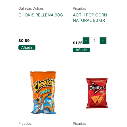
Galletas Dulces
Picadas
CHOKIS RELLENA 90G
ACT II POP CORN
NATURAL 80 GR
ACT
-
+
$
0.89
II
$
1.25
POP
Añadir
Añadir
CORN
NATURAL
80
GR
cantidad
Picadas
Picadas