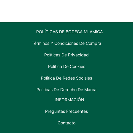
ml
noir
cantidad
750
ml
cantidad
POLÍTICAS DE BODEGA MI AMIGA
Términos Y Condiciones De Compra
Políticas De Privacidad
Política De Cookies
Política De Redes Sociales
Políticas De Derecho De Marca
INFORMACIÓN
Preguntas Frecuentes
Contacto