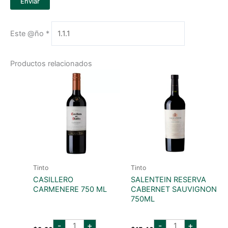
Este @ño
*
Productos relacionados
Tinto
Tinto
CASILLERO
SALENTEIN RESERVA
CARMENERE 750 ML
CABERNET SAUVIGNON
750ML
CASILLERO
salentein
-
+
-
+