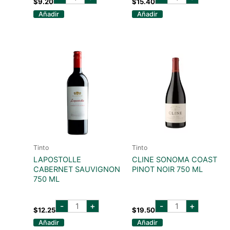
CARMENERE
reserva
$
9.20
$
15.40
750
cabernet
Añadir
Añadir
ML
sauvignon
cantidad
750ml
cantidad
Tinto
Tinto
LAPOSTOLLE
CLINE SONOMA COAST
CABERNET SAUVIGNON
PINOT NOIR 750 ML
750 ML
lapostolle
cline
-
+
-
+
cabernet
sonoma
$
12.25
$
19.50
sauvignon
coast
Añadir
Añadir
750
pinot