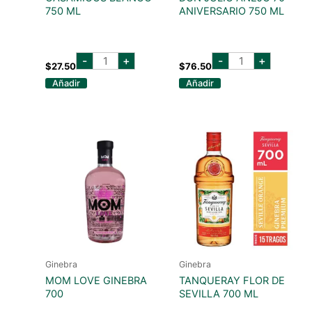
750 ML
ANIVERSARIO 750 ML
casamigos
don
-
+
-
+
blanco
julio
$
27.50
$
76.50
750
añejo
Añadir
Añadir
ml
70
cantidad
aniversario
750
ml
cantidad
Ginebra
Ginebra
MOM LOVE GINEBRA
TANQUERAY FLOR DE
700
SEVILLA 700 ML