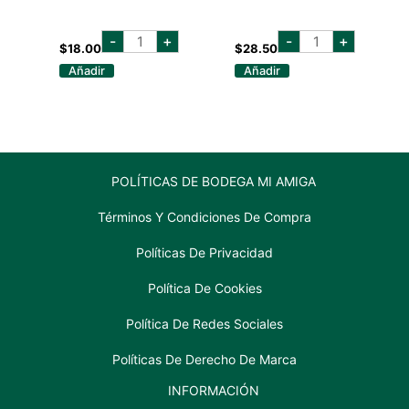
MOM
tanqueray
-
+
-
+
LOVE
flor
$
18.00
$
28.50
GINEBRA
de
Añadir
Añadir
700
sevilla
cantidad
700
ml
cantidad
POLÍTICAS DE BODEGA MI AMIGA
Términos Y Condiciones De Compra
Políticas De Privacidad
Política De Cookies
Política De Redes Sociales
Políticas De Derecho De Marca
INFORMACIÓN