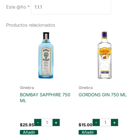
Este @ño
*
Productos relacionados
Ginebra
Ginebra
BOMBAY SAPPHIRE 750
GORDONS GIN 750 ML
ML
BOMBAY
GORDONS
-
+
-
+
SAPPHIRE
GIN
$
25.95
$
15.00
750
750
Añadir
Añadir
ML
ML