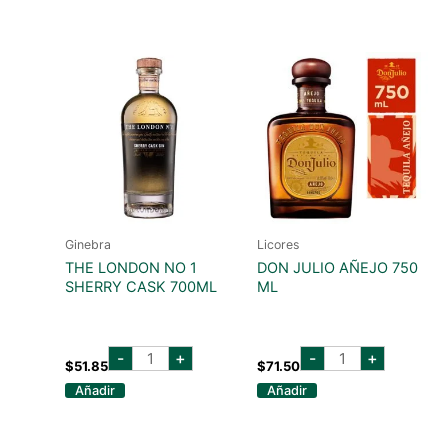
cantidad
cantidad
Ginebra
Licores
THE LONDON NO 1
DON JULIO AÑEJO 750
SHERRY CASK 700ML
ML
the
don
-
+
-
+
london
julio
$
51.85
$
71.50
no
añejo
Añadir
Añadir
1
750
sherry
ml
cask
cantidad
700ml