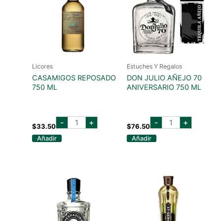
Licores
Estuches Y Regalos
CASAMIGOS REPOSADO
DON JULIO AÑEJO 70
750 ML
ANIVERSARIO 750 ML
casamigos
don
-
+
-
+
reposado
julio
$
33.50
$
76.50
750
añejo
Añadir
Añadir
ml
70
cantidad
aniversario
750
ml
cantidad