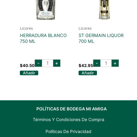
Licores
Licores
HERRADURA BLANCO
ST GERMAIN LIQUOR
750 ML
700 ML
herradura
st
-
+
-
+
blanco
germain
$
40.50
$
42.95
750
liquor
Añadir
Añadir
ml
700
cantidad
ml
cantidad
POLÍTICAS DE BODEGA MI AMIGA
Términos Y Condiciones De Compra
Políticas De Privacidad