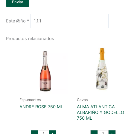
Este @ño
*
Productos relacionados
Espumantes
Cavas
ANDRE ROSE 750 ML
ALMA ATLANTICA
ALBARIÑO Y GODELLO
750 ML
andre
alma
-
+
-
+