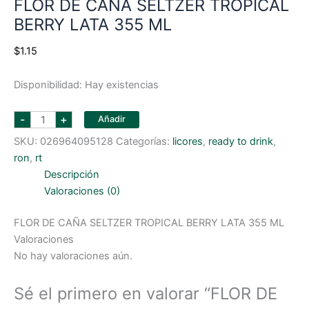
FLOR DE CAÑA SELTZER TROPICAL
BERRY LATA 355 ML
$
1.15
Disponibilidad:
Hay existencias
FLOR
-
+
Añadir
DE
CAÑA
SKU:
026964095128
Categorías:
licores
,
ready to drink
,
SELTZER
TROPICAL
ron
,
rt
BERRY
LATA
Descripción
355
Valoraciones (0)
ML
cantidad
FLOR DE CAÑA SELTZER TROPICAL BERRY LATA 355 ML
Valoraciones
No hay valoraciones aún.
Sé el primero en valorar “FLOR DE