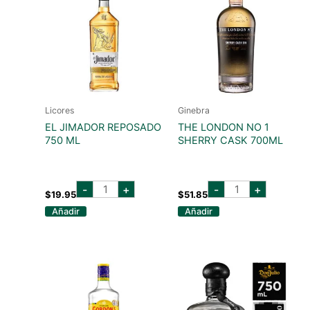
Licores
Ginebra
EL JIMADOR REPOSADO
THE LONDON NO 1
750 ML
SHERRY CASK 700ML
EL
the
-
+
-
+
JIMADOR
london
$
19.95
$
51.85
REPOSADO
no
Añadir
Añadir
750
1
ML
sherry
cantidad
cask
700ml
cantidad