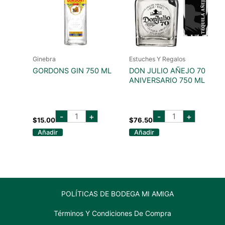
Ginebra
Estuches Y Regalos
GORDONS GIN 750 ML
DON JULIO AÑEJO 70
ANIVERSARIO 750 ML
GORDONS
don
-
+
-
+
GIN
julio
$
15.00
$
76.50
750
añejo
Añadir
Añadir
ML
70
cantidad
aniversario
750
ml
cantidad
POLÍTICAS DE BODEGA MI AMIGA
Términos Y Condiciones De Compra