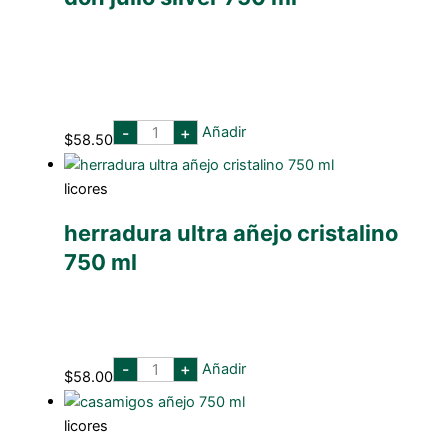
don
-
+
Añadir
$
58.50
julio
silver
750
ml
licores
cantidad
herradura ultra añejo cristalino
750 ml
herradura
-
+
Añadir
$
58.00
ultra
añejo
cristalino
750
licores
ml
cantidad