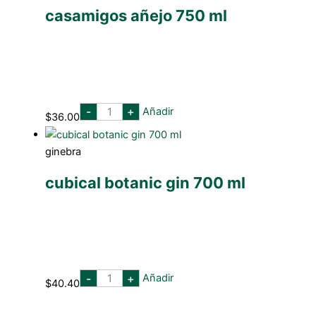
casamigos añejo 750 ml
casamigos
-
+
Añadir
$
36.00
añejo
750
ml
cantidad
ginebra
cubical botanic gin 700 ml
cubical
-
+
Añadir
$
40.40
botanic
gin
700
ml