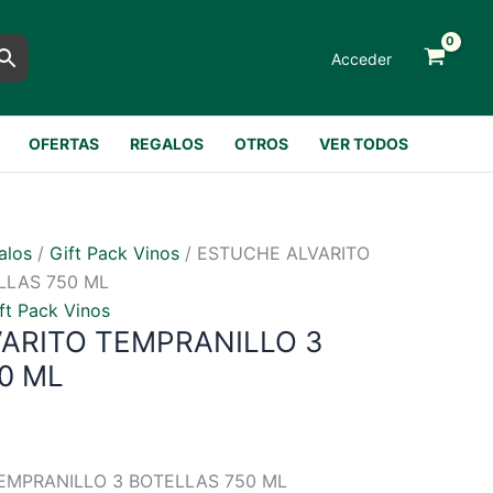
Acceder
OFERTAS
REGALOS
OTROS
VER TODOS
alos
/
Gift Pack Vinos
/ ESTUCHE ALVARITO
LLAS 750 ML
ft Pack Vinos
ARITO TEMPRANILLO 3
0 ML
EMPRANILLO 3 BOTELLAS 750 ML