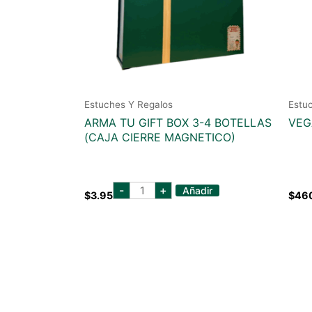
Estuches Y Regalos
Estu
ARMA TU GIFT BOX 3-4 BOTELLAS
VEG
(CAJA CIERRE MAGNETICO)
ARMA
-
+
Añadir
$
3.95
$
46
TU
GIFT
BOX
3-
4
BOTELLAS
(CAJA
CIERRE
MAGNETICO)
cantidad