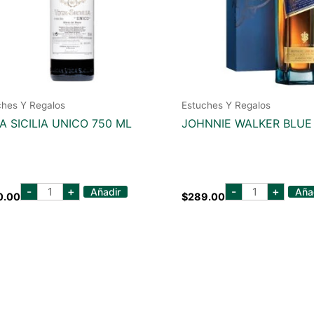
ches Y Regalos
Estuches Y Regalos
A SICILIA UNICO 750 ML
JOHNNIE WALKER BLUE
vega
johnnie
-
+
-
+
Añadir
Aña
0.00
$
289.00
sicilia
walker
unico
blue
750
750
ml
ml
cantidad
cantidad