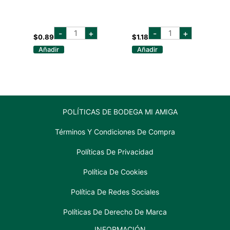
balboa
budweiser
-
+
-
+
lata
botella
$
0.89
$
1.18
355
355ml
Añadir
Añadir
ml
cantidad
cantidad
POLÍTICAS DE BODEGA MI AMIGA
Términos Y Condiciones De Compra
Políticas De Privacidad
Política De Cookies
Política De Redes Sociales
Políticas De Derecho De Marca
INFORMACIÓN