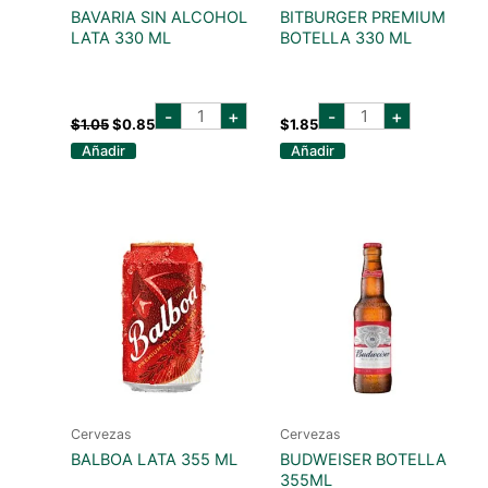
BAVARIA SIN ALCOHOL
BITBURGER PREMIUM
LATA 330 ML
BOTELLA 330 ML
bavaria
bitburger
El
El
-
+
-
+
sin
premium
$
1.05
$
0.85
$
1.85
precio
precio
alcohol
botella
original
actual
Añadir
Añadir
lata
330
era:
es:
330
ml
$1.05.
$0.85.
ml
cantidad
cantidad
Cervezas
Cervezas
BALBOA LATA 355 ML
BUDWEISER BOTELLA
355ML