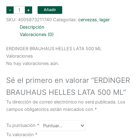
ERDINGER
-
+
Añadir
BRAUHAUS
HELLES
SKU:
4005873211740
Categorías:
cervezas
,
lager
LATA
500
Descripción
ML
cantidad
Valoraciones (0)
ERDINGER BRAUHAUS HELLES LATA 500 ML
Valoraciones
No hay valoraciones aún.
Sé el primero en valorar “ERDINGER
BRAUHAUS HELLES LATA 500 ML”
Tu dirección de correo electrónico no será publicada.
Los
campos obligatorios están marcados con
*
Tu puntuación
*
Tu valoración
*