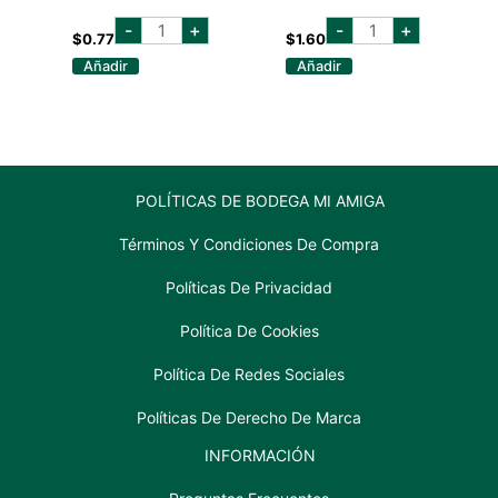
balboa
blue
-
+
-
+
ice
moon
$
0.77
$
1.60
lata
belgian
Añadir
Añadir
355
botella
ml
355
cantidad
ml
cantidad
POLÍTICAS DE BODEGA MI AMIGA
Términos Y Condiciones De Compra
Políticas De Privacidad
Política De Cookies
Política De Redes Sociales
Políticas De Derecho De Marca
INFORMACIÓN