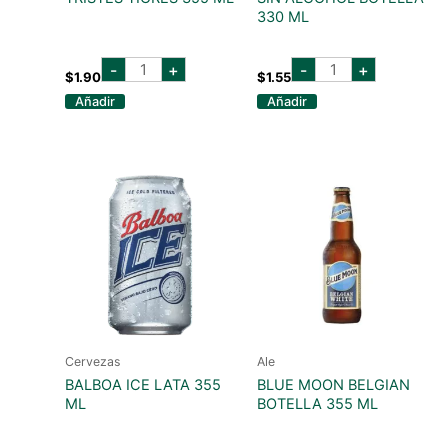
330 ML
casa
bitburger
-
+
-
+
bruja
drive
$
1.90
$
1.55
tres
0%
Añadir
Añadir
tristes
sin
tigres
alcohol
355
botella
ml
330
cantidad
ml
cantidad
Cervezas
Ale
BALBOA ICE LATA 355
BLUE MOON BELGIAN
ML
BOTELLA 355 ML