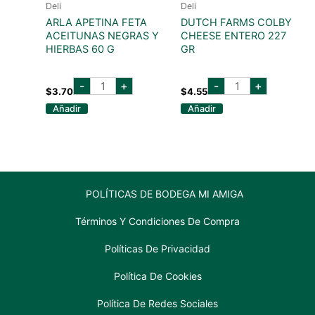
Deli
Deli
ARLA APETINA FETA
DUTCH FARMS COLBY
ACEITUNAS NEGRAS Y
CHEESE ENTERO 227
HIERBAS 60 G
GR
ARLA
DUTCH
-
+
-
+
APETINA
FARMS
$
3.70
$
4.55
FETA
COLBY
Añadir
Añadir
ACEITUNAS
CHEESE
NEGRAS
ENTERO
Y
227
HIERBAS
GR
60
cantidad
G
cantidad
POLÍTICAS DE BODEGA MI AMIGA
Términos Y Condiciones De Compra
Políticas De Privacidad
Política De Cookies
Política De Redes Sociales