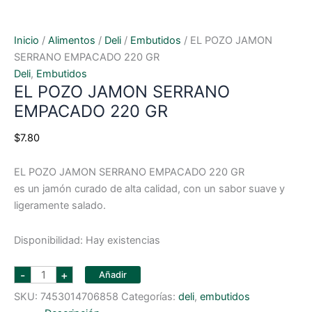
Inicio
/
Alimentos
/
Deli
/
Embutidos
/ EL POZO JAMON
SERRANO EMPACADO 220 GR
Deli
,
Embutidos
EL POZO JAMON SERRANO
EMPACADO 220 GR
$
7.80
EL POZO JAMON SERRANO EMPACADO 220 GR
es un jamón curado de alta calidad, con un sabor suave y
ligeramente salado.
Disponibilidad:
Hay existencias
EL
-
+
Añadir
POZO
JAMON
SKU:
7453014706858
Categorías:
deli
,
embutidos
SERRANO
EMPACADO