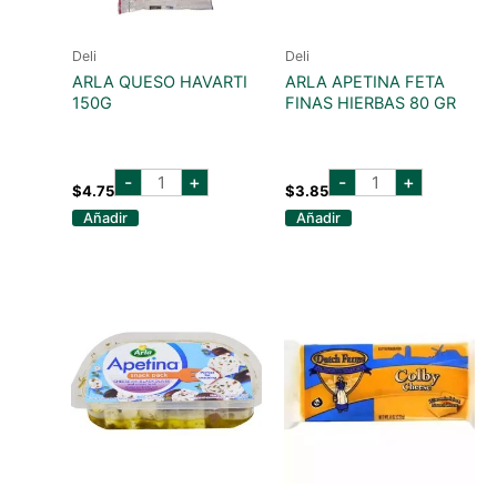
Deli
Deli
ARLA QUESO HAVARTI
ARLA APETINA FETA
150G
FINAS HIERBAS 80 GR
ARLA
ARLA
-
+
-
+
QUESO
APETINA
$
4.75
$
3.85
HAVARTI
FETA
Añadir
Añadir
150G
FINAS
cantidad
HIERBAS
80
GR
cantidad