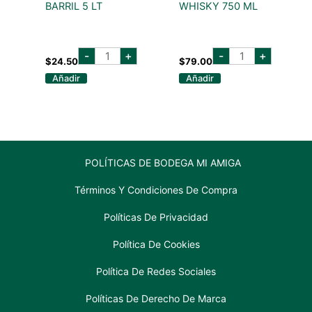
BARRIL 5 LT
WHISKY 750 ML
paulaner
CHIVAS
-
+
-
+
natur
REGAL
$
24.50
$
79.00
barril
18
Añadir
Añadir
5
AÑOS
lt
WHISKY
cantidad
750
ML
cantidad
POLÍTICAS DE BODEGA MI AMIGA
Términos Y Condiciones De Compra
Políticas De Privacidad
Política De Cookies
Política De Redes Sociales
Políticas De Derecho De Marca