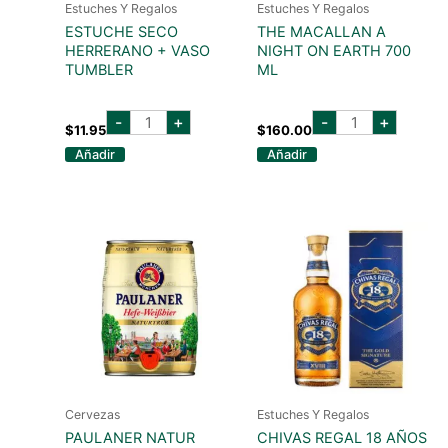
Estuches Y Regalos
Estuches Y Regalos
ESTUCHE SECO
THE MACALLAN A
HERRERANO + VASO
NIGHT ON EARTH 700
TUMBLER
ML
ESTUCHE
the
-
+
-
+
SECO
macallan
$
11.95
$
160.00
HERRERANO
a
Añadir
Añadir
+
night
VASO
on
TUMBLER
earth
cantidad
700
ml
cantidad
Cervezas
Estuches Y Regalos
PAULANER NATUR
CHIVAS REGAL 18 AÑOS