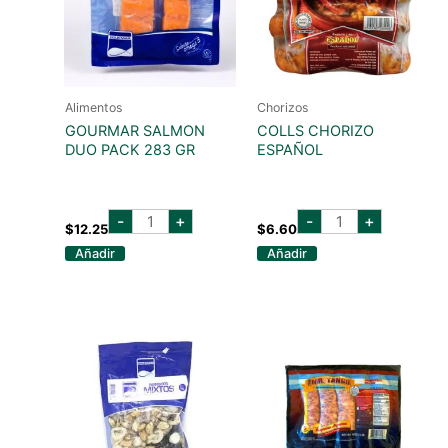
Alimentos
Chorizos
GOURMAR SALMON
COLLS CHORIZO
DUO PACK 283 GR
ESPAÑOL
GOURMAR
COLLS
-
+
-
+
SALMON
CHORIZO
$
12.25
$
6.60
DUO
ESPAÑOL
Añadir
Añadir
PACK
cantidad
283
GR
cantidad