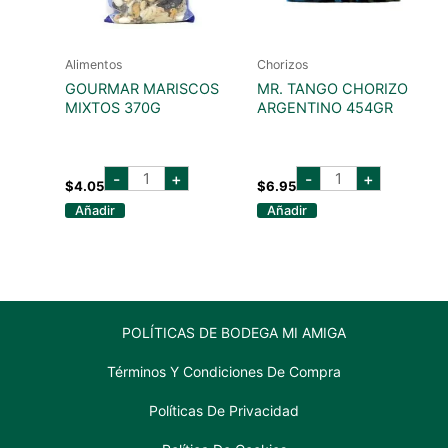
Alimentos
Chorizos
GOURMAR MARISCOS
MR. TANGO CHORIZO
MIXTOS 370G
ARGENTINO 454GR
GOURMAR
MR.
-
+
-
+
MARISCOS
TANGO
$
4.05
$
6.95
MIXTOS
CHORIZO
Añadir
Añadir
370G
ARGENTINO
cantidad
454GR
cantidad
POLÍTICAS DE BODEGA MI AMIGA
Términos Y Condiciones De Compra
Políticas De Privacidad