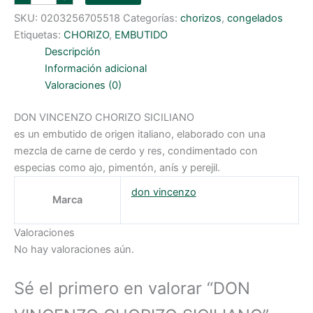
VINCENZO
CHORIZO
SKU:
0203256705518
Categorías:
chorizos
,
congelados
SICILIANO
cantidad
Etiquetas:
CHORIZO
,
EMBUTIDO
Descripción
Información adicional
Valoraciones (0)
DON VINCENZO CHORIZO SICILIANO
es un embutido de origen italiano, elaborado con una
mezcla de carne de cerdo y res, condimentado con
especias como ajo, pimentón, anís y perejil.
don vincenzo
Marca
Valoraciones
No hay valoraciones aún.
Sé el primero en valorar “DON