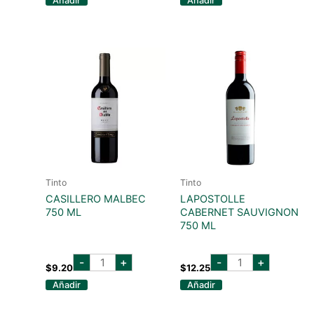
Añadir
Añadir
750
ML
ml
cantidad
cantidad
Tinto
Tinto
CASILLERO MALBEC
LAPOSTOLLE
750 ML
CABERNET SAUVIGNON
750 ML
CASILLERO
lapostolle
-
+
-
+
MALBEC
cabernet
$
9.20
$
12.25
750
sauvignon
Añadir
Añadir
ML
750
cantidad
ml
cantidad