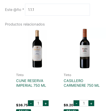
Este @ño
*
Productos relacionados
Tinto
Tinto
CUNE RESERVA
CASILLERO
IMPERIAL 750 ML
CARMENERE 750 ML
cune
CASILLERO
-
+
-
+
reserva
CARMENERE
$
36.75
$
9.20
imperial
750