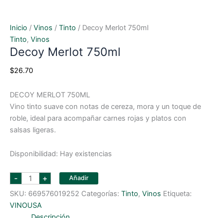
Inicio
/
Vinos
/
Tinto
/ Decoy Merlot 750ml
Tinto
,
Vinos
Decoy Merlot 750ml
$
26.70
DECOY MERLOT 750ML
Vino tinto suave con notas de cereza, mora y un toque de
roble, ideal para acompañar carnes rojas y platos con
salsas ligeras.
Disponibilidad:
Hay existencias
decoy
-
+
Añadir
merlot
750ml
SKU:
669576019252
Categorías:
Tinto
,
Vinos
Etiqueta:
cantidad
VINOUSA
Descripción