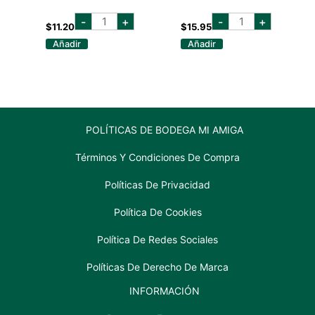
GOURMAR
CEVICHE
-
+
-
+
SALMON
CAMARON
$
11.20
$
15.95
AHUMADO
1/4
Añadir
Añadir
REBANADO
GALON
227
cantidad
GR
cantidad
POLÍTICAS DE BODEGA MI AMIGA
Términos Y Condiciones De Compra
Políticas De Privacidad
Política De Cookies
Política De Redes Sociales
Políticas De Derecho De Marca
INFORMACIÓN