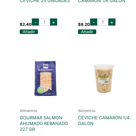
CEVICHE 25 UNIDADES
CAMARON 1/8 GALON
CANASTITAS
CEVICHE
-
+
-
+
PARA
COCKTAIL
$
2.40
$
8.20
CEVICHE
DE
Añadir
Añadir
25
CAMARON
UNIDADES
1/8
cantidad
GALON
cantidad
Alimentos
Alimentos
GOURMAR SALMON
CEVICHE CAMARON 1/4
AHUMADO REBANADO
GALON
227 GR