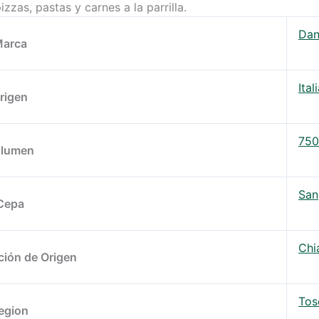
zzas, pastas y carnes a la parrilla.
Dan
arca
Ital
rigen
750
lumen
San
Cepa
Chi
ión de Origen
Tos
egion