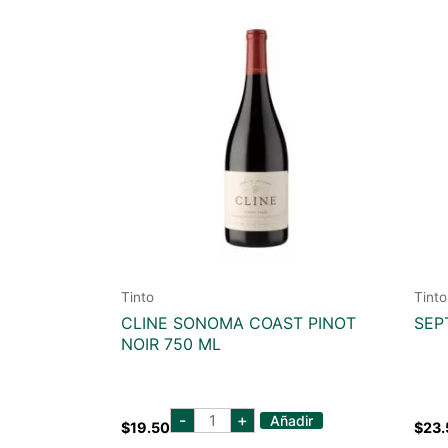
Tinto
Tinto
CLINE SONOMA COAST PINOT
SEP
NOIR 750 ML
cline
-
+
Añadir
$
19.50
$
23.
sonoma
coast