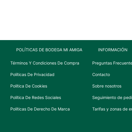
pinot
noir
750
ml
cantidad
POLÍTICAS DE BODEGA MI AMIGA
INFORMACIÓN
Términos Y Condiciones De Compra
Preguntas Frecuent
Políticas De Privacidad
Contacto
Política De Cookies
Sobre nosotros
Política De Redes Sociales
Seguimiento de ped
Políticas De Derecho De Marca
Tarifas y zonas de e