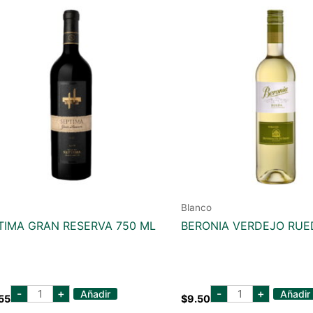
Blanco
TIMA GRAN RESERVA 750 ML
BERONIA VERDEJO RUE
septima
beronia
-
+
-
+
Añadir
Añadir
55
$
9.50
gran
verdejo
reserva
rueda