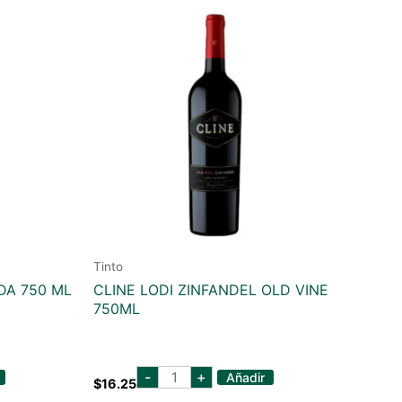
Tinto
DA 750 ML
CLINE LODI ZINFANDEL OLD VINE
750ML
cline
-
+
Añadir
$
16.25
lodi
zinfandel