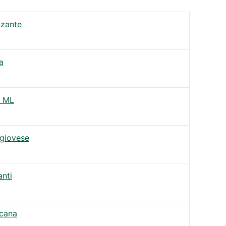
zante
ia
 ML
giovese
anti
cana