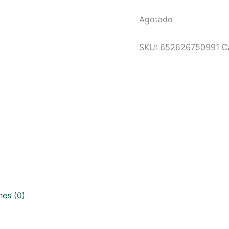
Agotado
SKU:
652626750991
C
nes (0)