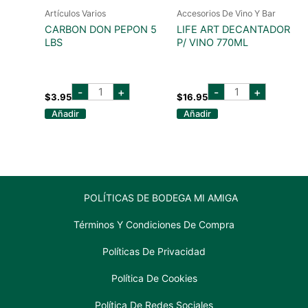
Artículos Varios
Accesorios De Vino Y Bar
CARBON DON PEPON 5
LIFE ART DECANTADOR
LBS
P/ VINO 770ML
carbon
LIFE
-
+
-
+
don
ART
$
3.95
$
16.95
pepon
DECANTADOR
Añadir
Añadir
5
P/
lbs
VINO
cantidad
770ML
cantidad
POLÍTICAS DE BODEGA MI AMIGA
Términos Y Condiciones De Compra
Políticas De Privacidad
Política De Cookies
Política De Redes Sociales