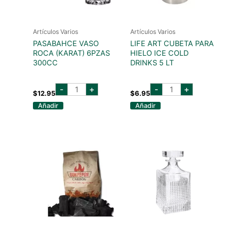
Artículos Varios
Artículos Varios
PASABAHCE VASO
LIFE ART CUBETA PARA
ROCA (KARAT) 6PZAS
HIELO ICE COLD
300CC
DRINKS 5 LT
PASABAHCE
LIFE
-
+
-
+
VASO
ART
$
12.95
$
6.95
ROCA
CUBETA
Añadir
Añadir
(KARAT)
PARA
6PZAS
HIELO
300CC
ICE
cantidad
COLD
DRINKS
5
LT
cantidad