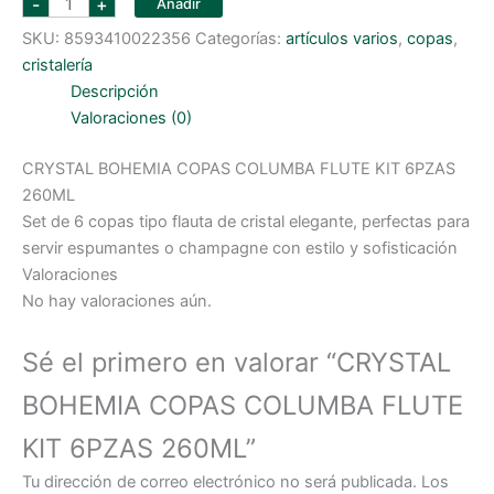
-
+
Añadir
BOHEMIA
COPAS
SKU:
8593410022356
Categorías:
artículos varios
,
copas
,
COLUMBA
FLUTE
cristalería
KIT
6PZAS
Descripción
260ML
Valoraciones (0)
cantidad
CRYSTAL BOHEMIA COPAS COLUMBA FLUTE KIT 6PZAS
260ML
Set de 6 copas tipo flauta de cristal elegante, perfectas para
servir espumantes o champagne con estilo y sofisticación
Valoraciones
No hay valoraciones aún.
Sé el primero en valorar “CRYSTAL
BOHEMIA COPAS COLUMBA FLUTE
KIT 6PZAS 260ML”
Tu dirección de correo electrónico no será publicada.
Los