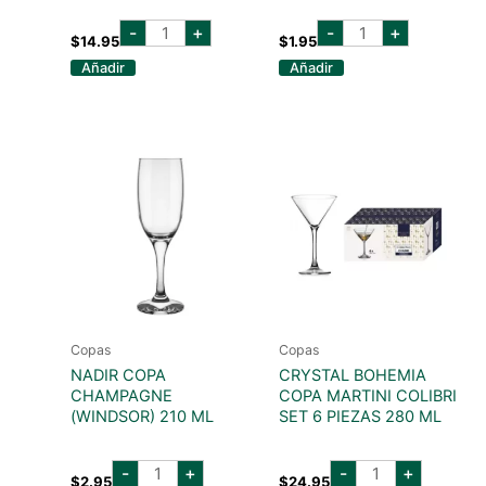
PASABAHCE
NADIR
-
+
-
+
VASO
VASO
$
14.95
$
1.95
(TANGO)
(LIGHTS)
Añadir
Añadir
KIT
410
6
ML
PCS
cantidad
315CC.
cantidad
Copas
Copas
NADIR COPA
CRYSTAL BOHEMIA
CHAMPAGNE
COPA MARTINI COLIBRI
(WINDSOR) 210 ML
SET 6 PIEZAS 280 ML
NADIR
CRYSTAL
-
+
-
+
COPA
BOHEMIA
$
2.95
$
24.95