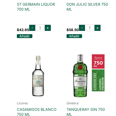
ST GERMAIN LIQUOR
DON JULIO SILVER 750
700 ML
ML
st
don
-
+
-
+
germain
julio
$
42.95
$
58.50
liquor
silver
Añadir
Añadir
700
750
ml
ml
cantidad
cantidad
Licores
Ginebra
CASAMIGOS BLANCO
TANQUERAY GIN 750
750 ML
ML