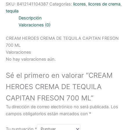
CREMA
SKU:
8412141104387
Categorías:
licores
,
licores de crema
,
DE
TEQUILA
tequila
CAPITAN
FRESON
Descripción
700
Valoraciones (0)
ML
cantidad
CREAM HEROES CREMA DE TEQUILA CAPITAN FRESON
700 ML
Valoraciones
No hay valoraciones aún.
Sé el primero en valorar “CREAM
HEROES CREMA DE TEQUILA
CAPITAN FRESON 700 ML”
Tu dirección de correo electrónico no será publicada.
Los
campos obligatorios están marcados con
*
Tu puntuación
*