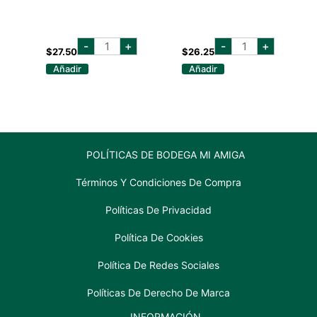
casamigos
tanqueray
-
+
-
+
blanco
gin
$
27.50
$
26.25
750
750
Añadir
Añadir
ml
ml
cantidad
cantidad
POLÍTICAS DE BODEGA MI AMIGA
Términos Y Condiciones De Compra
Políticas De Privacidad
Política De Cookies
Política De Redes Sociales
Políticas De Derecho De Marca
INFORMACIÓN