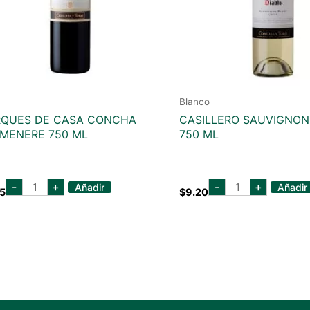
Blanco
QUES DE CASA CONCHA
CASILLERO SAUVIGNON
MENERE 750 ML
750 ML
marques
CASILLERO
-
+
-
+
Añadir
Añadir
15
$
9.20
de
SAUVIGNON
casa
BLANC
concha
750
carmenere
ML
750
cantidad
ml
cantidad