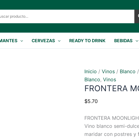
MANTES
CERVEZAS
READY TO DRINK
BEBIDAS
Inicio
/
Vinos
/
Blanco
/
Blanco
,
Vinos
FRONTERA M
$
5.70
FRONTERA MOONLIGH
Vino blanco semi-dulce 
maridar con postres y f