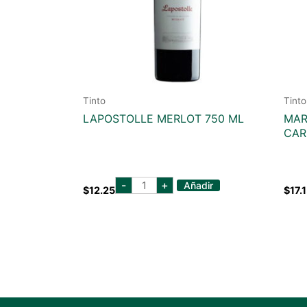
Tinto
Tinto
LAPOSTOLLE MERLOT 750 ML
MAR
CAR
lapostolle
-
+
Añadir
$
12.25
$
17.
merlot
750
ml
cantidad