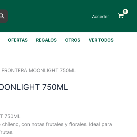
Acceder
OFERTAS
REGALOS
OTROS
VER TODOS
 FRONTERA MOONLIGHT 750ML
OONLIGHT 750ML
T 750ML
chileno, con notas frutales y florales. Ideal para
rutas.