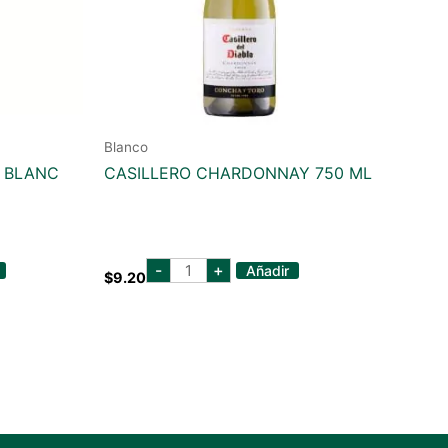
Blanco
 BLANC
CASILLERO CHARDONNAY 750 ML
CASILLERO
-
+
Añadir
$
9.20
CHARDONNAY
750
ML
cantidad