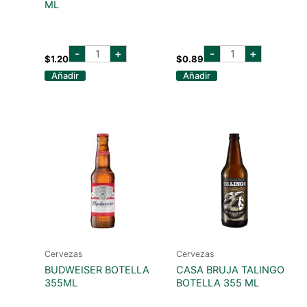
ML
becks
balboa
-
+
-
+
botella
lata
$
1.20
$
0.89
275
355
Añadir
Añadir
ml
ml
cantidad
cantidad
Cervezas
Cervezas
BUDWEISER BOTELLA
CASA BRUJA TALINGO
355ML
BOTELLA 355 ML