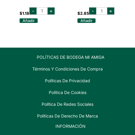
budweiser
casa
-
+
-
+
botella
bruja
$
1.18
$
2.85
355ml
talingo
Añadir
Añadir
cantidad
botella
355
ml
cantidad
POLÍTICAS DE BODEGA MI AMIGA
Términos Y Condiciones De Compra
Políticas De Privacidad
Política De Cookies
Política De Redes Sociales
Políticas De Derecho De Marca
INFORMACIÓN