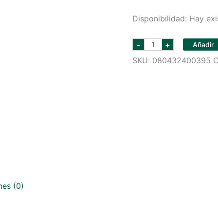
Disponibilidad:
Hay exi
CHIVAS
-
+
Añadir
REGAL
WHISKY
SKU:
080432400395
C
12
AÑOS
750
ML
cantidad
nes (0)