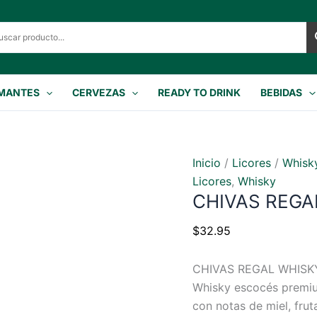
MANTES
CERVEZAS
READY TO DRINK
BEBIDAS
Inicio
/
Licores
/
Whisk
Licores
,
Whisky
CHIVAS REGA
$
32.95
CHIVAS REGAL WHISK
Whisky escocés premiu
con notas de miel, frut