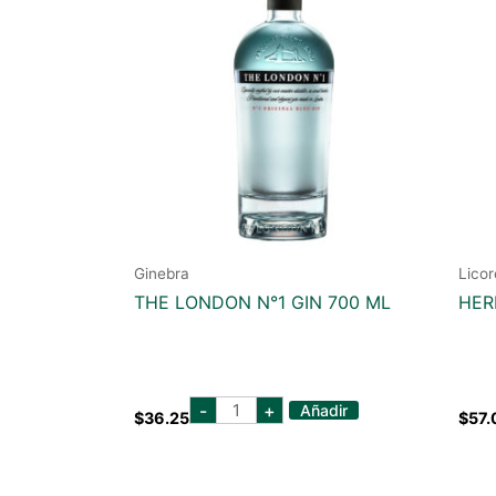
Ginebra
Licor
THE LONDON N°1 GIN 700 ML
HER
the
-
+
Añadir
$
36.25
$
57.
london
n°1
gin
700
ml