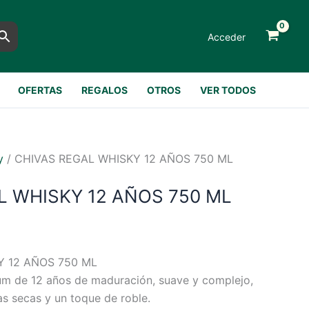
Acceder
OFERTAS
REGALOS
OTROS
VER TODOS
y
/ CHIVAS REGAL WHISKY 12 AÑOS 750 ML
L WHISKY 12 AÑOS 750 ML
Y 12 AÑOS 750 ML
m de 12 años de maduración, suave y complejo,
as secas y un toque de roble.