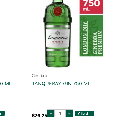
Ginebra
00 ML
TANQUERAY GIN 750 ML
tanqueray
-
+
r
Añadir
$
26.25
gin
750
ml
cantidad