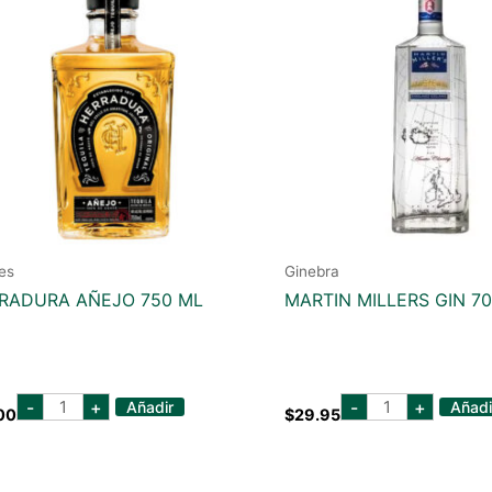
es
Ginebra
RADURA AÑEJO 750 ML
MARTIN MILLERS GIN 7
herradura
martin
-
+
-
+
Añadir
Añadi
00
$
29.95
añejo
millers
750
gin
ml
700
cantidad
ml
cantidad