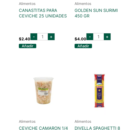
Alimentos
Alimentos
CANASTITAS PARA
GOLDEN SUN SURIMI
CEVICHE 25 UNIDADES
450 GR
CANASTITAS
GOLDEN
-
+
-
+
PARA
SUN
$
2.40
$
4.00
CEVICHE
SURIMI
Añadir
Añadir
25
450
UNIDADES
GR
cantidad
cantidad
Alimentos
Alimentos
CEVICHE CAMARON 1/4
DIVELLA SPAGHETTI 8