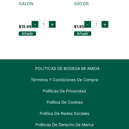
GALON
500 GR
CEVICHE
DIVELLA
-
+
-
+
CAMARON
SPAGHETTI
$
15.95
$
1.85
1/4
8
Añadir
Añadir
GALON
500
cantidad
GR
cantidad
POLÍTICAS DE BODEGA MI AMIGA
Términos Y Condiciones De Compra
Políticas De Privacidad
Política De Cookies
Política De Redes Sociales
Políticas De Derecho De Marca