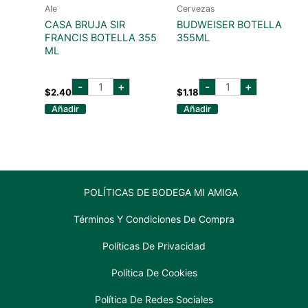
Ale
Cervezas
CASA BRUJA SIR
BUDWEISER BOTELLA
FRANCIS BOTELLA 355
355ML
ML
casa
budweiser
-
+
-
+
bruja
botella
$
2.40
$
1.18
sir
355ml
Añadir
Añadir
francis
cantidad
botella
355
ml
cantidad
POLÍTICAS DE BODEGA MI AMIGA
Términos Y Condiciones De Compra
Políticas De Privacidad
Política De Cookies
Política De Redes Sociales