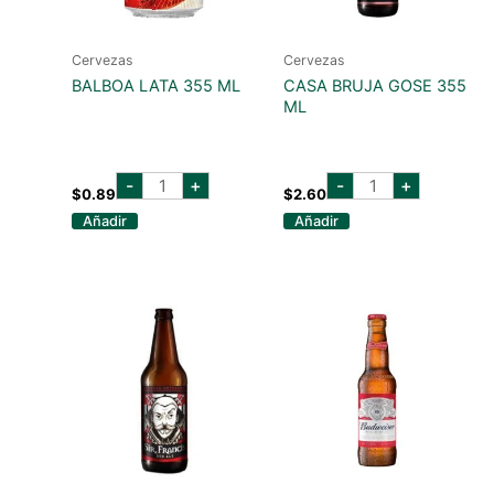
Cervezas
Cervezas
BALBOA LATA 355 ML
CASA BRUJA GOSE 355
ML
balboa
casa
-
+
-
+
lata
bruja
$
0.89
$
2.60
355
gose
Añadir
Añadir
ml
355
cantidad
ml
cantidad