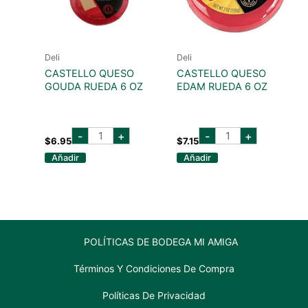
Deli
Deli
CASTELLO QUESO
CASTELLO QUESO
GOUDA RUEDA 6 OZ
EDAM RUEDA 6 OZ
CASTELLO
CASTELLO
-
+
-
+
QUESO
QUESO
$
6.95
$
7.15
GOUDA
EDAM
Añadir
Añadir
RUEDA
RUEDA
6
6
OZ
OZ
cantidad
cantidad
POLÍTICAS DE BODEGA MI AMIGA
Términos Y Condiciones De Compra
Políticas De Privacidad