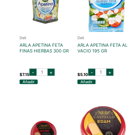
Deli
Deli
ARLA APETINA FETA
ARLA APETINA FETA AL
FINAS HIERBAS 300 GR
VACIO 195 GR
ARLA
ARLA
-
+
-
+
APETINA
APETINA
$
7.15
$
5.10
FETA
FETA
Añadir
Añadir
FINAS
AL
HIERBAS
VACIO
300
195
GR
GR
cantidad
cantidad