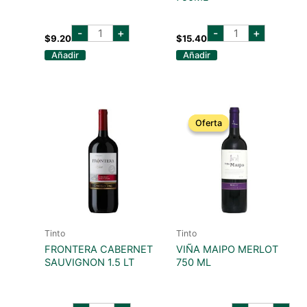
CASILLERO
salentein
-
+
-
+
MALBEC
reserva
$
9.20
$
15.40
750
cabernet
Añadir
Añadir
ML
sauvignon
cantidad
750ml
cantidad
Oferta
Oferta
Tinto
Tinto
FRONTERA CABERNET
VIÑA MAIPO MERLOT
SAUVIGNON 1.5 LT
750 ML
FRONTERA
VIÑA