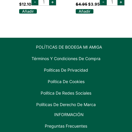
El
El
-
+
-
+
CABERNET
MAIPO
$
12.10
$
4.95
$
3.95
precio
precio
SAUVIGNON
MERLOT
original
actual
Añadir
Añadir
1.5
750
era:
es:
LT
ML
cantidad
$4.95.
$3.95.
cantidad
POLÍTICAS DE BODEGA MI AMIGA
Términos Y Condiciones De Compra
Políticas De Privacidad
Política De Cookies
Política De Redes Sociales
Políticas De Derecho De Marca
INFORMACIÓN
Preguntas Frecuentes