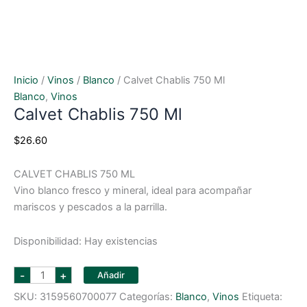
Inicio
/
Vinos
/
Blanco
/ Calvet Chablis 750 Ml
Blanco
,
Vinos
Calvet Chablis 750 Ml
$
26.60
CALVET CHABLIS 750 ML
Vino blanco fresco y mineral, ideal para acompañar
mariscos y pescados a la parrilla.
Disponibilidad:
Hay existencias
calvet
-
+
Añadir
chablis
750
SKU:
3159560700077
Categorías:
Blanco
,
Vinos
Etiqueta:
ml