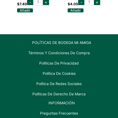
COLLS
GOURMAR
-
+
-
+
SALCHICHA
MARISCOS
$
7.40
$
4.05
BRATWURST
MIXTOS
Añadir
Añadir
ALEMANA
370G
cantidad
cantidad
POLÍTICAS DE BODEGA MI AMIGA
Términos Y Condiciones De Compra
Políticas De Privacidad
Política De Cookies
Política De Redes Sociales
Políticas De Derecho De Marca
INFORMACIÓN
Preguntas Frecuentes