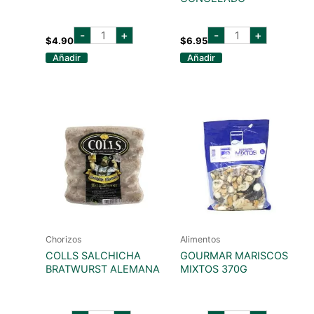
LIBBY'S
PAN
-
+
-
+
MAZORCA
GALLEGO
$
4.90
$
6.95
6
MI
Añadir
Añadir
PIEZAS
AMIGA
cantidad
(4
BARRAS)
CONGELADO
cantidad
Chorizos
Alimentos
COLLS SALCHICHA
GOURMAR MARISCOS
BRATWURST ALEMANA
MIXTOS 370G