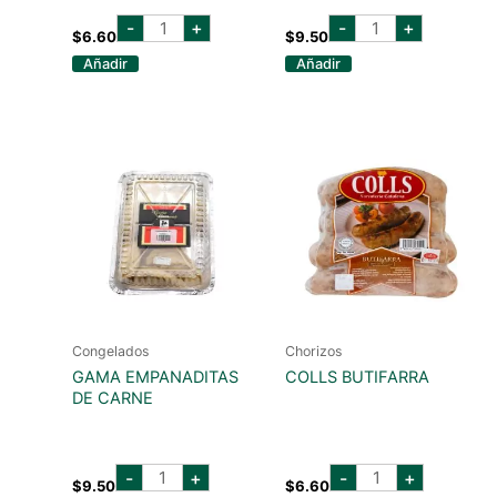
COLLS
GAMA
-
+
-
+
CHORIZO
EMPANADITAS
$
6.60
$
9.50
ARGENTINO
DE
Añadir
Añadir
cantidad
POLLO
A
LA
PIMIENTA
cantidad
Congelados
Chorizos
GAMA EMPANADITAS
COLLS BUTIFARRA
DE CARNE
GAMA
COLLS
-
+
-
+
EMPANADITAS
BUTIFARRA
$
9.50
$
6.60