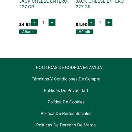
JACK CHEESE ENTERO
JACK CHEESE ENTERO
227 GR
227 GR
DUTCH
DUTCH
-
+
-
+
FARMS
FARMS
$
4.95
$
4.90
PEPPER
MARBLE
Añadir
Añadir
JACK
JACK
CHEESE
CHEESE
ENTERO
ENTERO
227
227
GR
GR
cantidad
cantidad
POLÍTICAS DE BODEGA MI AMIGA
Términos Y Condiciones De Compra
Políticas De Privacidad
Política De Cookies
Política De Redes Sociales
Políticas De Derecho De Marca