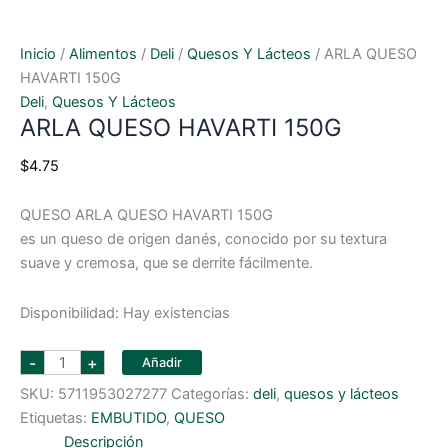
Inicio
/
Alimentos
/
Deli
/
Quesos Y Lácteos
/ ARLA QUESO
HAVARTI 150G
Deli
,
Quesos Y Lácteos
ARLA QUESO HAVARTI 150G
$
4.75
QUESO ARLA QUESO HAVARTI 150G
es un queso de origen danés, conocido por su textura
suave y cremosa, que se derrite fácilmente.
Disponibilidad:
Hay existencias
ARLA
-
+
Añadir
QUESO
HAVARTI
SKU:
5711953027277
Categorías:
deli
,
quesos y lácteos
150G
cantidad
Etiquetas:
EMBUTIDO
,
QUESO
Descripción