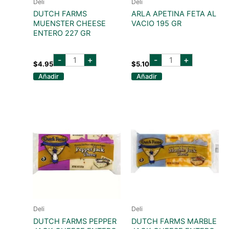
Deli
Deli
DUTCH FARMS
ARLA APETINA FETA AL
MUENSTER CHEESE
VACIO 195 GR
ENTERO 227 GR
DUTCH
ARLA
-
+
-
+
FARMS
APETINA
$
4.95
$
5.10
MUENSTER
FETA
Añadir
Añadir
CHEESE
AL
ENTERO
VACIO
227
195
GR
GR
cantidad
cantidad
Deli
Deli
DUTCH FARMS PEPPER
DUTCH FARMS MARBLE