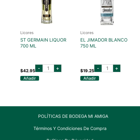
Licores
Licores
ST GERMAIN LIQUOR
EL JIMADOR BLANCO
700 ML
750 ML
st
EL
-
+
-
+
germain
JIMADOR
$
42.95
$
19.25
liquor
BLANCO
Añadir
Añadir
700
750
ml
ML
cantidad
cantidad
POLÍTICAS DE BODEGA MI AMIGA
Términos Y Condiciones De Compra