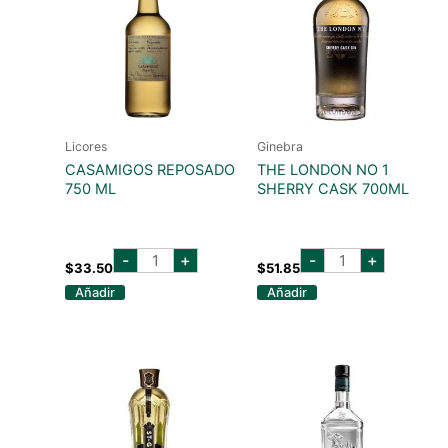
Licores
Ginebra
CASAMIGOS REPOSADO
THE LONDON NO 1
750 ML
SHERRY CASK 700ML
casamigos
the
-
+
-
+
reposado
london
$
33.50
$
51.85
750
no
Añadir
Añadir
ml
1
cantidad
sherry
cask
700ml
cantidad