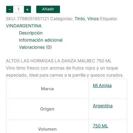
altos
-
+
Añadir
las
hormigas
SKU:
7798051951121
Categorías:
Tinto
,
Vinos
Etiqueta:
la
danza
VINOARGENTINA
malbec
750
Descripción
ml
Información adicional
cantidad
Valoraciones (0)
ALTOS LAS HORMIGAS LA DANZA MALBEC 750 ML
Vino tinto fresco con aromas de frutos rojos y un toque
especiado, ideal para carnes a la parrilla y quesos curados.
Mi Amiga
Marca
Argentina
Origen
750 ML
Volumen