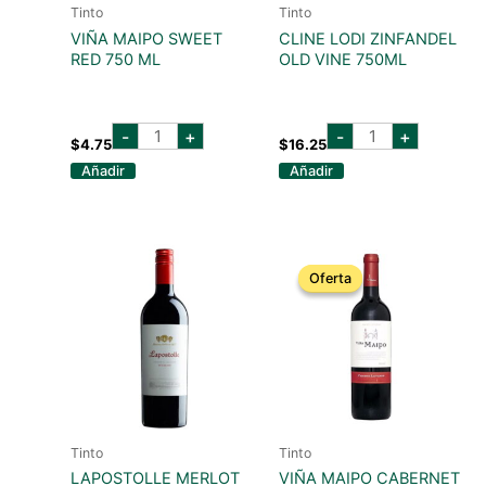
Tinto
Tinto
VIÑA MAIPO SWEET
CLINE LODI ZINFANDEL
RED 750 ML
OLD VINE 750ML
VIÑA
cline
-
+
-
+
MAIPO
lodi
$
4.75
$
16.25
SWEET
zinfandel
Añadir
Añadir
RED
old
750
vine
ML
750ml
cantidad
cantidad
Oferta
Oferta
Tinto
Tinto
LAPOSTOLLE MERLOT
VIÑA MAIPO CABERNET