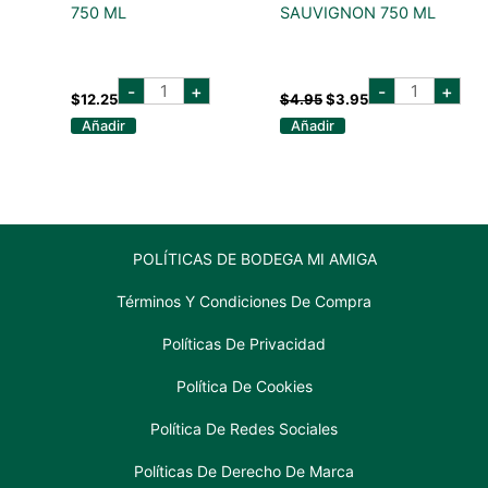
750 ML
SAUVIGNON 750 ML
lapostolle
VIÑA
El
El
-
+
-
+
merlot
MAIPO
$
12.25
$
4.95
$
3.95
precio
precio
750
CABERNET
original
actual
Añadir
Añadir
ml
SAUVIGNO
era:
es:
cantidad
750
$4.95.
$3.95.
ML
cantidad
POLÍTICAS DE BODEGA MI AMIGA
Términos Y Condiciones De Compra
Políticas De Privacidad
Política De Cookies
Política De Redes Sociales
Políticas De Derecho De Marca