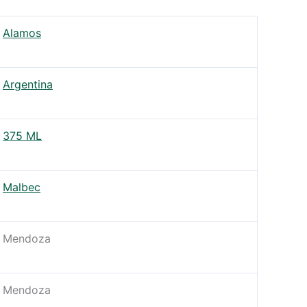
Alamos
Argentina
375 ML
Malbec
Mendoza
Mendoza