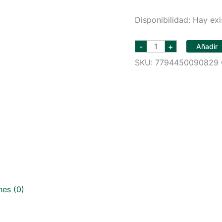
Disponibilidad:
Hay exi
alamos
-
+
Añadir
malbec
375
SKU:
7794450090829
ml
cantidad
nes (0)