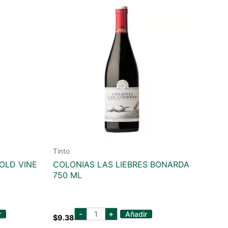
Tinto
 OLD VINE
COLONIAS LAS LIEBRES BONARDA
750 ML
colonias
-
+
r
Añadir
$
9.38
las
liebres