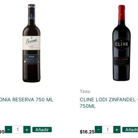
Tinto
ONIA RESERVA 750 ML
CLINE LODI ZINFANDEL
750ML
beronia
cline
-
+
-
+
Añadir
Añadi
95
$
16.25
reserva
lodi
750
zinfandel