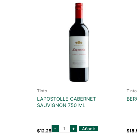
Tinto
Tinto
LAPOSTOLLE CABERNET
BER
SAUVIGNON 750 ML
lapostolle
-
+
Añadir
$
12.25
$
18.
cabernet
sauvignon