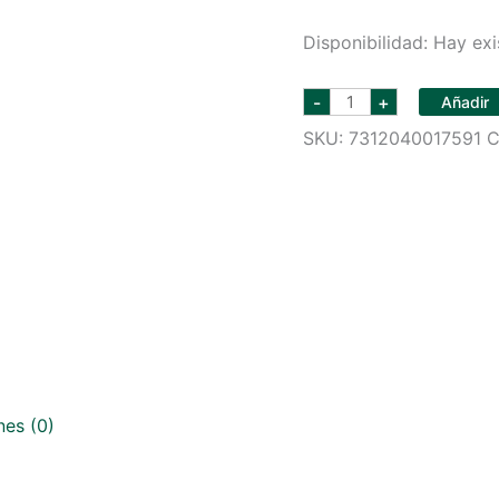
Disponibilidad:
Hay exi
ABSOLUT
-
+
Añadir
VODKA
375
SKU:
7312040017591
C
ML
cantidad
nes (0)