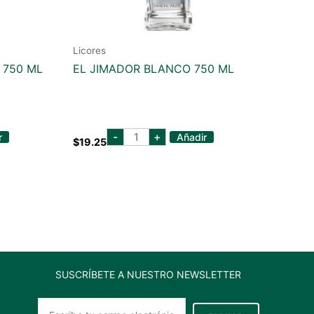
Licores
 750 ML
EL JIMADOR BLANCO 750 ML
EL
-
+
r
Añadir
$
19.25
JIMADOR
BLANCO
750
ML
cantidad
SUSCRÍBETE A NUESTRO NEWSLETTER