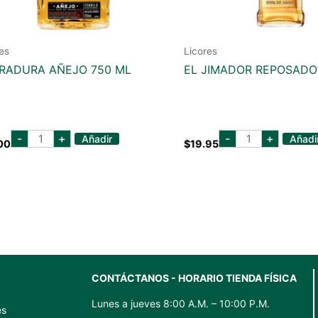
es
Licores
RADURA AÑEJO 750 ML
EL JIMADOR REPOSADO
herradura
EL
-
+
-
+
Añadir
Añadi
00
$
19.95
añejo
JIMADOR
750
REPOSADO
ml
750
cantidad
ML
cantidad
CONTÁCTANOS - HORARIO TIENDA FÍSICA
Lunes a jueves 8:00 A.M. – 10:00 P.M.
es