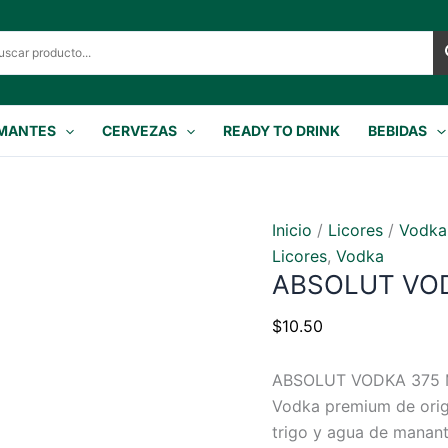
MANTES
CERVEZAS
READY TO DRINK
BEBIDAS
Inicio
/
Licores
/
Vodka
Licores
,
Vodka
ABSOLUT VO
$
10.50
ABSOLUT VODKA 375
Vodka premium de orige
trigo y agua de mananti