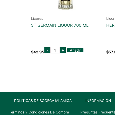
Licores
Licor
ST GERMAIN LIQUOR 700 ML
HER
st
-
+
Añadir
$
42.95
$
57.
germain
liquor
700
ml
cantidad
POLÍTICAS DE BODEGA MI AMIGA
INFORMACIÓN
Términos Y Condiciones De Compra
Preguntas Frecuent