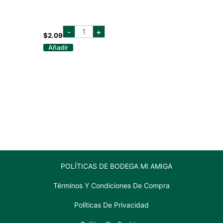
la
-
+
chiricana
$
2.09
tetra
Añadir
946ml
cantidad
POLÍTICAS DE BODEGA MI AMIGA
Términos Y Condiciones De Compra
Políticas De Privacidad