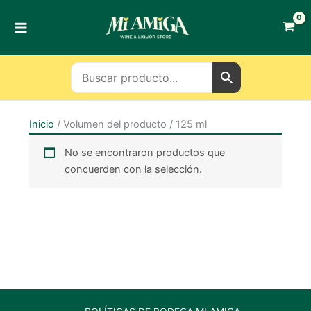
Ir
al
contenido
Inicio
/ Volumen del producto / 125 ml
No se encontraron productos que
concuerden con la selección.